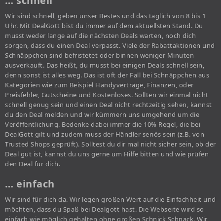
… schnell
Wir sind schnell, geben unser Bestes und das täglich von 8 bis 1
Uhr. Mit DealGott bist du immer auf dem aktuellsten Stand. Du
musst weder lange auf die nächsten Deals warten, noch dich
sorgen, dass du einen Deal verpasst. Viele der Rabattaktionen und
Schnäppchen sind befristetet oder binnen weniger Minuten
ausverkauft. Das heißt, du musst bei einigen Deals schnell sein,
denn sonst ist alles weg. Das ist oft der Fall bei Schnäppchen aus
Kategorien wie zum Beispiel Handyverträge, Finanzen, oder
Preisfehler, Gutscheine und Kostenloses. Sollten wir einmal nicht
schnell genug sein und einen Deal nicht rechtzeitig sehen, kannst
du den Deal melden und wir kümmern uns umgehend um die
Veröffentlichung. Bedenke dabei immer die 10% Regel, die bei
DealGott gilt und zudem muss der Händler seriös sein (z.B. von
Trusted Shops geprüft). Solltest du dir mal nicht sicher sein, ob der
Deal gut ist, kannst du uns gerne um Hilfe bitten und wie prüfen
den Deal für dich.
… einfach
Wir sind für dich da. Wir legen großen Wert auf die Einfachheit und
möchten, dass du Spaß bei Dealgott hast. Die Webseite wird so
einfach wie möglich gehalten ohne großen Schnick Schnack. Wir