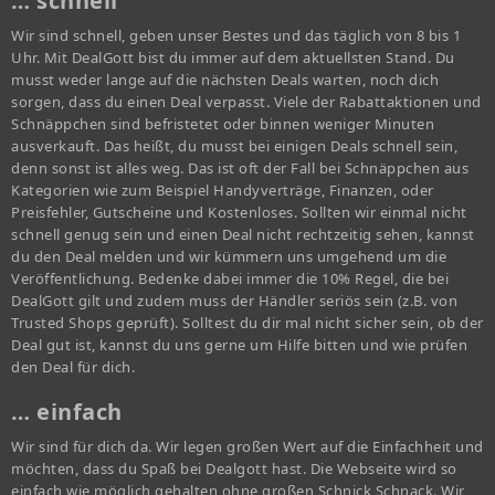
… schnell
Wir sind schnell, geben unser Bestes und das täglich von 8 bis 1
Uhr. Mit DealGott bist du immer auf dem aktuellsten Stand. Du
musst weder lange auf die nächsten Deals warten, noch dich
sorgen, dass du einen Deal verpasst. Viele der Rabattaktionen und
Schnäppchen sind befristetet oder binnen weniger Minuten
ausverkauft. Das heißt, du musst bei einigen Deals schnell sein,
denn sonst ist alles weg. Das ist oft der Fall bei Schnäppchen aus
Kategorien wie zum Beispiel Handyverträge, Finanzen, oder
Preisfehler, Gutscheine und Kostenloses. Sollten wir einmal nicht
schnell genug sein und einen Deal nicht rechtzeitig sehen, kannst
du den Deal melden und wir kümmern uns umgehend um die
Veröffentlichung. Bedenke dabei immer die 10% Regel, die bei
DealGott gilt und zudem muss der Händler seriös sein (z.B. von
Trusted Shops geprüft). Solltest du dir mal nicht sicher sein, ob der
Deal gut ist, kannst du uns gerne um Hilfe bitten und wie prüfen
den Deal für dich.
… einfach
Wir sind für dich da. Wir legen großen Wert auf die Einfachheit und
möchten, dass du Spaß bei Dealgott hast. Die Webseite wird so
einfach wie möglich gehalten ohne großen Schnick Schnack. Wir