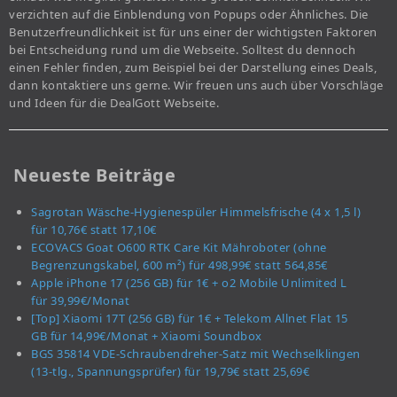
verzichten auf die Einblendung von Popups oder Ähnliches. Die
Benutzerfreundlichkeit ist für uns einer der wichtigsten Faktoren
bei Entscheidung rund um die Webseite. Solltest du dennoch
einen Fehler finden, zum Beispiel bei der Darstellung eines Deals,
dann kontaktiere uns gerne. Wir freuen uns auch über Vorschläge
und Ideen für die DealGott Webseite.
Neueste Beiträge
Sagrotan Wäsche-Hygienespüler Himmelsfrische (4 x 1,5 l)
für 10,76€ statt 17,10€
ECOVACS Goat O600 RTK Care Kit Mähroboter (ohne
Begrenzungskabel, 600 m²) für 498,99€ statt 564,85€
Apple iPhone 17 (256 GB) für 1€ + o2 Mobile Unlimited L
für 39,99€/Monat
[Top] Xiaomi 17T (256 GB) für 1€ + Telekom Allnet Flat 15
GB für 14,99€/Monat + Xiaomi Soundbox
BGS 35814 VDE-Schraubendreher-Satz mit Wechselklingen
(13-tlg., Spannungsprüfer) für 19,79€ statt 25,69€