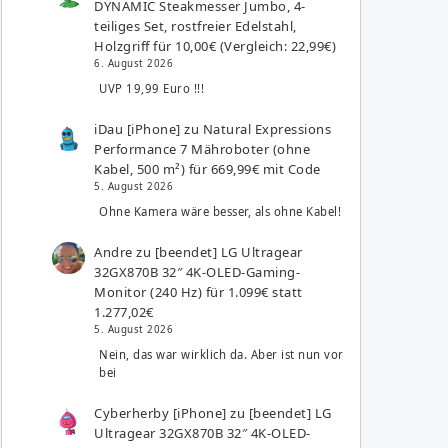
DYNAMIC Steakmesser Jumbo, 4-
teiliges Set, rostfreier Edelstahl,
Holzgriff für 10,00€ (Vergleich: 22,99€)
6. August 2026
UVP 19,99 Euro !!!
iDau [iPhone]
zu
Natural Expressions
Performance 7 Mähroboter (ohne
Kabel, 500 m²) für 669,99€ mit Code
5. August 2026
Ohne Kamera wäre besser, als ohne Kabel!
Andre
zu
[beendet] LG Ultragear
32GX870B 32″ 4K-OLED-Gaming-
Monitor (240 Hz) für 1.099€ statt
1.277,02€
5. August 2026
Nein, das war wirklich da. Aber ist nun vor
bei
Cyberherby [iPhone]
zu
[beendet] LG
Ultragear 32GX870B 32″ 4K-OLED-