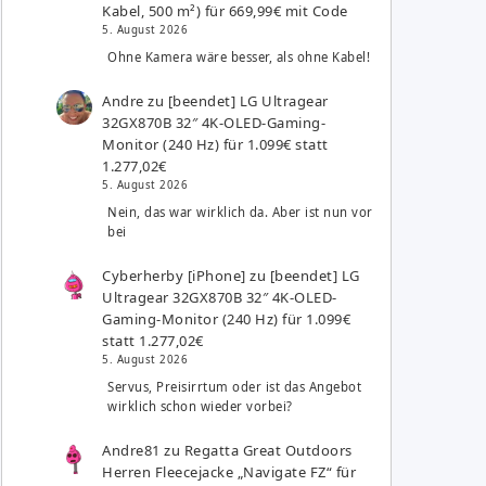
Kabel, 500 m²) für 669,99€ mit Code
5. August 2026
Ohne Kamera wäre besser, als ohne Kabel!
Andre
zu
[beendet] LG Ultragear
32GX870B 32″ 4K-OLED-Gaming-
Monitor (240 Hz) für 1.099€ statt
1.277,02€
5. August 2026
Nein, das war wirklich da. Aber ist nun vor
bei
Cyberherby [iPhone]
zu
[beendet] LG
Ultragear 32GX870B 32″ 4K-OLED-
Gaming-Monitor (240 Hz) für 1.099€
statt 1.277,02€
5. August 2026
Servus, Preisirrtum oder ist das Angebot
wirklich schon wieder vorbei?
Andre81
zu
Regatta Great Outdoors
Herren Fleecejacke „Navigate FZ“ für