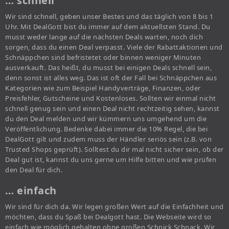
… schnell
Wir sind schnell, geben unser Bestes und das täglich von 8 bis 1
Uhr. Mit DealGott bist du immer auf dem aktuellsten Stand. Du
musst weder lange auf die nächsten Deals warten, noch dich
sorgen, dass du einen Deal verpasst. Viele der Rabattaktionen und
Schnäppchen sind befristetet oder binnen weniger Minuten
ausverkauft. Das heißt, du musst bei einigen Deals schnell sein,
denn sonst ist alles weg. Das ist oft der Fall bei Schnäppchen aus
Kategorien wie zum Beispiel Handyverträge, Finanzen, oder
Preisfehler, Gutscheine und Kostenloses. Sollten wir einmal nicht
schnell genug sein und einen Deal nicht rechtzeitig sehen, kannst
du den Deal melden und wir kümmern uns umgehend um die
Veröffentlichung. Bedenke dabei immer die 10% Regel, die bei
DealGott gilt und zudem muss der Händler seriös sein (z.B. von
Trusted Shops geprüft). Solltest du dir mal nicht sicher sein, ob der
Deal gut ist, kannst du uns gerne um Hilfe bitten und wie prüfen
den Deal für dich.
… einfach
Wir sind für dich da. Wir legen großen Wert auf die Einfachheit und
möchten, dass du Spaß bei Dealgott hast. Die Webseite wird so
einfach wie möglich gehalten ohne großen Schnick Schnack. Wir