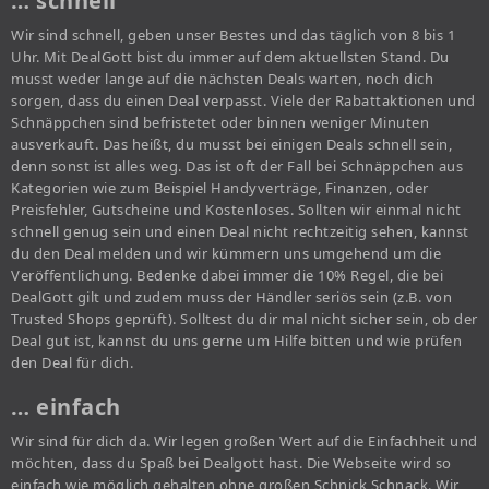
… schnell
Wir sind schnell, geben unser Bestes und das täglich von 8 bis 1
Uhr. Mit DealGott bist du immer auf dem aktuellsten Stand. Du
musst weder lange auf die nächsten Deals warten, noch dich
sorgen, dass du einen Deal verpasst. Viele der Rabattaktionen und
Schnäppchen sind befristetet oder binnen weniger Minuten
ausverkauft. Das heißt, du musst bei einigen Deals schnell sein,
denn sonst ist alles weg. Das ist oft der Fall bei Schnäppchen aus
Kategorien wie zum Beispiel Handyverträge, Finanzen, oder
Preisfehler, Gutscheine und Kostenloses. Sollten wir einmal nicht
schnell genug sein und einen Deal nicht rechtzeitig sehen, kannst
du den Deal melden und wir kümmern uns umgehend um die
Veröffentlichung. Bedenke dabei immer die 10% Regel, die bei
DealGott gilt und zudem muss der Händler seriös sein (z.B. von
Trusted Shops geprüft). Solltest du dir mal nicht sicher sein, ob der
Deal gut ist, kannst du uns gerne um Hilfe bitten und wie prüfen
den Deal für dich.
… einfach
Wir sind für dich da. Wir legen großen Wert auf die Einfachheit und
möchten, dass du Spaß bei Dealgott hast. Die Webseite wird so
einfach wie möglich gehalten ohne großen Schnick Schnack. Wir