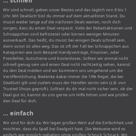
… schnell
Wir sind schnell, geben unser Bestes und das täglich von 8 bis 1
Uhr. Mit DealGott bist du immer auf dem aktuellsten Stand. Du
musst weder lange auf die nächsten Deals warten, noch dich
sorgen, dass du einen Deal verpasst. Viele der Rabattaktionen und
Schnäppchen sind befristetet oder binnen weniger Minuten
ausverkauft. Das heißt, du musst bei einigen Deals schnell sein,
denn sonst ist alles weg. Das ist oft der Fall bei Schnäppchen aus
Kategorien wie zum Beispiel Handyverträge, Finanzen, oder
Preisfehler, Gutscheine und Kostenloses. Sollten wir einmal nicht
schnell genug sein und einen Deal nicht rechtzeitig sehen, kannst
du den Deal melden und wir kümmern uns umgehend um die
Veröffentlichung. Bedenke dabei immer die 10% Regel, die bei
DealGott gilt und zudem muss der Händler seriös sein (z.B. von
Trusted Shops geprüft). Solltest du dir mal nicht sicher sein, ob der
Deal gut ist, kannst du uns gerne um Hilfe bitten und wie prüfen
den Deal für dich.
… einfach
Wir sind für dich da. Wir legen großen Wert auf die Einfachheit und
möchten, dass du Spaß bei Dealgott hast. Die Webseite wird so
einfach wie möglich gehalten ohne großen Schnick Schnack. Wir