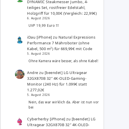
DYNAMIC Steakmesser Jumbo, 4-
teiliges Set, rostfreier Edelstahl,
Holzgriff für 10,00€ (Vergleich: 22,99€)
6. August 2026
UVP 19,99 Euro !!!
iDau [iPhone]
zu
Natural Expressions
Performance 7 Mähroboter (ohne
Kabel, 500 m²) für 669,99€ mit Code
5. August 2026
Ohne Kamera wäre besser, als ohne Kabel!
Andre
zu
[beendet] LG Ultragear
32GX870B 32″ 4K-OLED-Gaming-
Monitor (240 Hz) für 1.099€ statt
1.277,02€
5. August 2026
Nein, das war wirklich da. Aber ist nun vor
bei
Cyberherby [iPhone]
zu
[beendet] LG
Ultragear 32GX870B 32″ 4K-OLED-