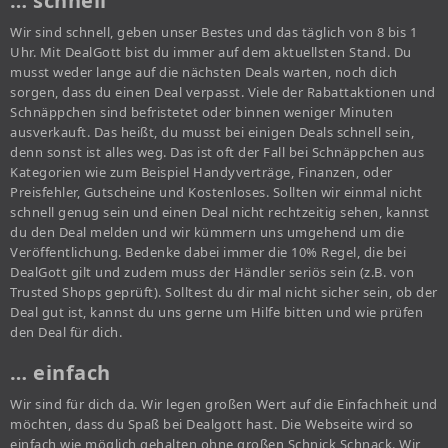
… schnell
Wir sind schnell, geben unser Bestes und das täglich von 8 bis 1
Uhr. Mit DealGott bist du immer auf dem aktuellsten Stand. Du
musst weder lange auf die nächsten Deals warten, noch dich
sorgen, dass du einen Deal verpasst. Viele der Rabattaktionen und
Schnäppchen sind befristetet oder binnen weniger Minuten
ausverkauft. Das heißt, du musst bei einigen Deals schnell sein,
denn sonst ist alles weg. Das ist oft der Fall bei Schnäppchen aus
Kategorien wie zum Beispiel Handyverträge, Finanzen, oder
Preisfehler, Gutscheine und Kostenloses. Sollten wir einmal nicht
schnell genug sein und einen Deal nicht rechtzeitig sehen, kannst
du den Deal melden und wir kümmern uns umgehend um die
Veröffentlichung. Bedenke dabei immer die 10% Regel, die bei
DealGott gilt und zudem muss der Händler seriös sein (z.B. von
Trusted Shops geprüft). Solltest du dir mal nicht sicher sein, ob der
Deal gut ist, kannst du uns gerne um Hilfe bitten und wie prüfen
den Deal für dich.
… einfach
Wir sind für dich da. Wir legen großen Wert auf die Einfachheit und
möchten, dass du Spaß bei Dealgott hast. Die Webseite wird so
einfach wie möglich gehalten ohne großen Schnick Schnack. Wir