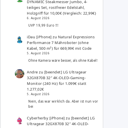
DYNAMIC Steakmesser Jumbo, 4-
teiliges Set, rostfreier Edelstahl,
Holzgriff für 10,00€ (Vergleich: 22,99€)
6. August 2026
UVP 19,99 Euro !!!
iDau [iPhone]
zu
Natural Expressions
Performance 7 Mähroboter (ohne
Kabel, 500 m²) für 669,99€ mit Code
5. August 2026
Ohne Kamera wäre besser, als ohne Kabel!
Andre
zu
[beendet] LG Ultragear
32GX870B 32″ 4K-OLED-Gaming-
Monitor (240 Hz) für 1.099€ statt
1.277,02€
5. August 2026
Nein, das war wirklich da. Aber ist nun vor
bei
Cyberherby [iPhone]
zu
[beendet] LG
Ultragear 32GX870B 32″ 4K-OLED-