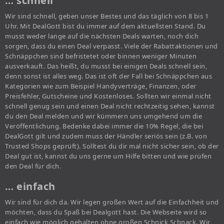
… schnell
Wir sind schnell, geben unser Bestes und das täglich von 8 bis 1
Uhr. Mit DealGott bist du immer auf dem aktuellsten Stand. Du
musst weder lange auf die nächsten Deals warten, noch dich
sorgen, dass du einen Deal verpasst. Viele der Rabattaktionen und
Schnäppchen sind befristetet oder binnen weniger Minuten
ausverkauft. Das heißt, du musst bei einigen Deals schnell sein,
denn sonst ist alles weg. Das ist oft der Fall bei Schnäppchen aus
Kategorien wie zum Beispiel Handyverträge, Finanzen, oder
Preisfehler, Gutscheine und Kostenloses. Sollten wir einmal nicht
schnell genug sein und einen Deal nicht rechtzeitig sehen, kannst
du den Deal melden und wir kümmern uns umgehend um die
Veröffentlichung. Bedenke dabei immer die 10% Regel, die bei
DealGott gilt und zudem muss der Händler seriös sein (z.B. von
Trusted Shops geprüft). Solltest du dir mal nicht sicher sein, ob der
Deal gut ist, kannst du uns gerne um Hilfe bitten und wie prüfen
den Deal für dich.
… einfach
Wir sind für dich da. Wir legen großen Wert auf die Einfachheit und
möchten, dass du Spaß bei Dealgott hast. Die Webseite wird so
einfach wie möglich gehalten ohne großen Schnick Schnack. Wir