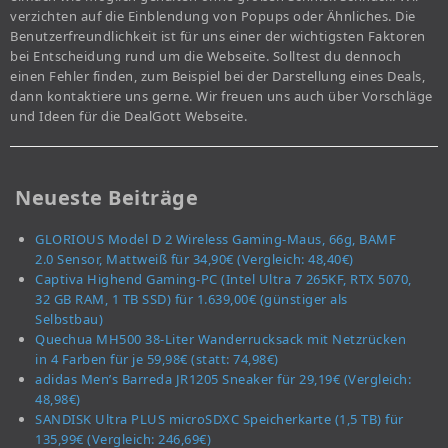
verzichten auf die Einblendung von Popups oder Ähnliches. Die
Benutzerfreundlichkeit ist für uns einer der wichtigsten Faktoren
bei Entscheidung rund um die Webseite. Solltest du dennoch
einen Fehler finden, zum Beispiel bei der Darstellung eines Deals,
dann kontaktiere uns gerne. Wir freuen uns auch über Vorschläge
und Ideen für die DealGott Webseite.
Neueste Beiträge
GLORIOUS Model D 2 Wireless Gaming-Maus, 66g, BAMF
2.0 Sensor, Mattweiß für 34,90€ (Vergleich: 48,40€)
Captiva Highend Gaming-PC (Intel Ultra 7 265KF, RTX 5070,
32 GB RAM, 1 TB SSD) für 1.639,00€ (günstiger als
Selbstbau)
Quechua MH500 38-Liter Wanderrucksack mit Netzrücken
in 4 Farben für je 59,98€ (statt: 74,98€)
adidas Men’s Barreda JR1205 Sneaker für 29,19€ (Vergleich:
48,98€)
SANDISK Ultra PLUS microSDXC Speicherkarte (1,5 TB) für
135,99€ (Vergleich: 246,69€)