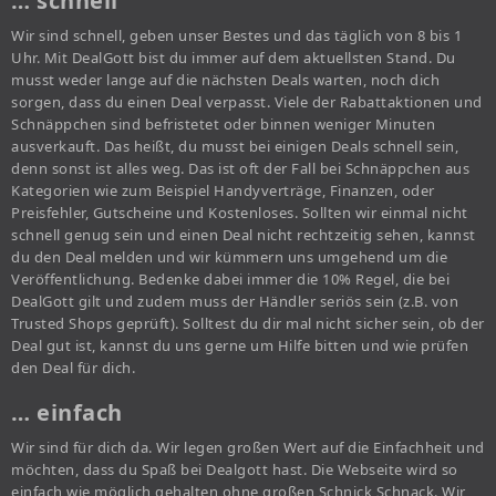
… schnell
Wir sind schnell, geben unser Bestes und das täglich von 8 bis 1
Uhr. Mit DealGott bist du immer auf dem aktuellsten Stand. Du
musst weder lange auf die nächsten Deals warten, noch dich
sorgen, dass du einen Deal verpasst. Viele der Rabattaktionen und
Schnäppchen sind befristetet oder binnen weniger Minuten
ausverkauft. Das heißt, du musst bei einigen Deals schnell sein,
denn sonst ist alles weg. Das ist oft der Fall bei Schnäppchen aus
Kategorien wie zum Beispiel Handyverträge, Finanzen, oder
Preisfehler, Gutscheine und Kostenloses. Sollten wir einmal nicht
schnell genug sein und einen Deal nicht rechtzeitig sehen, kannst
du den Deal melden und wir kümmern uns umgehend um die
Veröffentlichung. Bedenke dabei immer die 10% Regel, die bei
DealGott gilt und zudem muss der Händler seriös sein (z.B. von
Trusted Shops geprüft). Solltest du dir mal nicht sicher sein, ob der
Deal gut ist, kannst du uns gerne um Hilfe bitten und wie prüfen
den Deal für dich.
… einfach
Wir sind für dich da. Wir legen großen Wert auf die Einfachheit und
möchten, dass du Spaß bei Dealgott hast. Die Webseite wird so
einfach wie möglich gehalten ohne großen Schnick Schnack. Wir