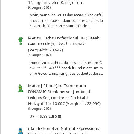
14 Tage in vielen Kategorien
9. August 2026
Moin, wenn ich weiss das etwas nicht gefäl
lt oder nicht passt, dann kann es auch sofo
rt zurück. Viel interessanter finde…
Met
zu
Fuchs Professional BBQ Steak
Gewürzsalz (1,5 kg) für 16,14€
(Vergleich: 23,94€)
7. August 2026
immer zu beachten dass es sich hier um G
ewürz *** Salz*** handelt und nicht um m
eine Gewürzmischung. das bedeutet dass…
Matze [iPhone]
zu
Tramontina
DYNAMIC Steakmesser Jumbo, 4-
teiliges Set, rostfreier Edelstahl,
Holzgriff für 10,00€ (Vergleich: 22,99€)
6. August 2026
UVP 19,99 Euro !!!
iDau [iPhone]
zu
Natural Expressions