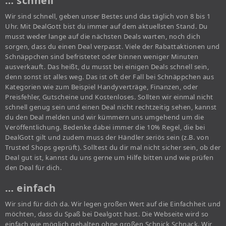
… schnell
Wir sind schnell, geben unser Bestes und das täglich von 8 bis 1
Uhr. Mit DealGott bist du immer auf dem aktuellsten Stand. Du
musst weder lange auf die nächsten Deals warten, noch dich
sorgen, dass du einen Deal verpasst. Viele der Rabattaktionen und
Schnäppchen sind befristetet oder binnen weniger Minuten
ausverkauft. Das heißt, du musst bei einigen Deals schnell sein,
denn sonst ist alles weg. Das ist oft der Fall bei Schnäppchen aus
Kategorien wie zum Beispiel Handyverträge, Finanzen, oder
Preisfehler, Gutscheine und Kostenloses. Sollten wir einmal nicht
schnell genug sein und einen Deal nicht rechtzeitig sehen, kannst
du den Deal melden und wir kümmern uns umgehend um die
Veröffentlichung. Bedenke dabei immer die 10% Regel, die bei
DealGott gilt und zudem muss der Händler seriös sein (z.B. von
Trusted Shops geprüft). Solltest du dir mal nicht sicher sein, ob der
Deal gut ist, kannst du uns gerne um Hilfe bitten und wie prüfen
den Deal für dich.
… einfach
Wir sind für dich da. Wir legen großen Wert auf die Einfachheit und
möchten, dass du Spaß bei Dealgott hast. Die Webseite wird so
einfach wie möglich gehalten ohne großen Schnick Schnack. Wir