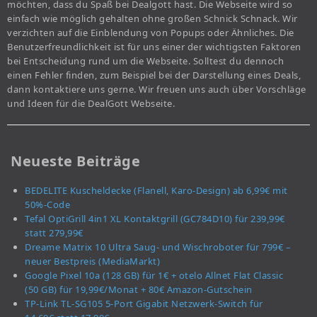
möchten, dass du Spaß bei Dealgott hast. Die Webseite wird so
einfach wie möglich gehalten ohne großen Schnick Schnack. Wir
verzichten auf die Einblendung von Popups oder Ähnliches. Die
Benutzerfreundlichkeit ist für uns einer der wichtigsten Faktoren
bei Entscheidung rund um die Webseite. Solltest du dennoch
einen Fehler finden, zum Beispiel bei der Darstellung eines Deals,
dann kontaktiere uns gerne. Wir freuen uns auch über Vorschläge
und Ideen für die DealGott Webseite.
Neueste Beiträge
BEDELITE Kuscheldecke (Flanell, Karo-Design) ab 6,99€ mit
50%-Code
Tefal OptiGrill 4in1 XL Kontaktgrill (GC784D10) für 239,99€
statt 279,99€
Dreame Matrix 10 Ultra Saug- und Wischroboter für 799€ –
neuer Bestpreis (MediaMarkt)
Google Pixel 10a (128 GB) für 1€ + otelo Allnet Flat Classic
(50 GB) für 19,99€/Monat + 80€ Amazon-Gutschein
TP-Link TL-SG105 5-Port Gigabit Netzwerk-Switch für