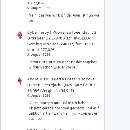
1.277,02€
5. August 2026
Nein, das war wirklich da. Aber ist nun vor
bei
Cyberherby [iPhone]
zu
[beendet] LG
Ultragear 32GX870B 32″ 4K-OLED-
Gaming-Monitor (240 Hz) für 1.099€
statt 1.277,02€
5. August 2026
Servus, Preisirrtum oder ist das Angebot
wirklich schon wieder vorbei?
Andre81
zu
Regatta Great Outdoors
Herren Fleecejacke „Navigate FZ“ für
16,98€ (Vergleich: 34,94€)
4. August 2026
Guten Morgen und Hallo! Ich habde den Li
nk jetzt gerade nochmal gecheckt und er f
unktioniert einwandfrei... Funktioniert er
auch bei…