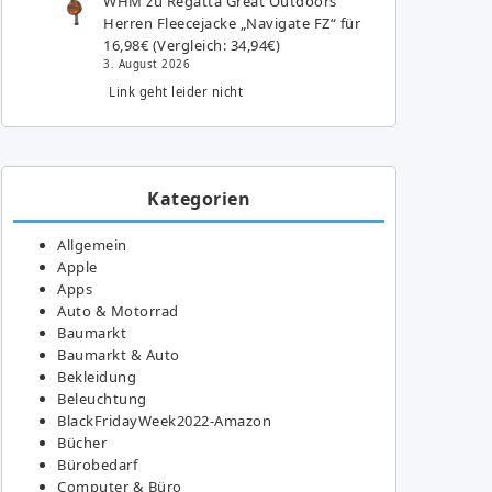
WHM
zu
Regatta Great Outdoors
Herren Fleecejacke „Navigate FZ“ für
16,98€ (Vergleich: 34,94€)
3. August 2026
Link geht leider nicht
Kategorien
Allgemein
Apple
Apps
Auto & Motorrad
Baumarkt
Baumarkt & Auto
Bekleidung
Beleuchtung
BlackFridayWeek2022-Amazon
Bücher
Bürobedarf
Computer & Büro