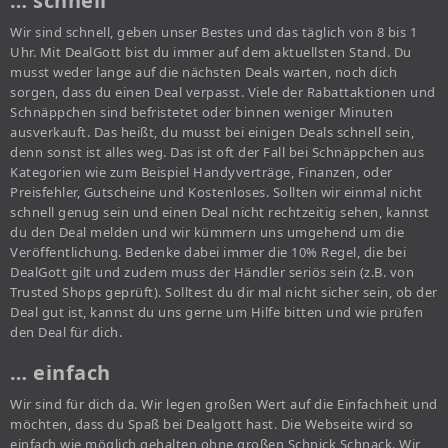
… schnell
Wir sind schnell, geben unser Bestes und das täglich von 8 bis 1
Uhr. Mit DealGott bist du immer auf dem aktuellsten Stand. Du
musst weder lange auf die nächsten Deals warten, noch dich
sorgen, dass du einen Deal verpasst. Viele der Rabattaktionen und
Schnäppchen sind befristetet oder binnen weniger Minuten
ausverkauft. Das heißt, du musst bei einigen Deals schnell sein,
denn sonst ist alles weg. Das ist oft der Fall bei Schnäppchen aus
Kategorien wie zum Beispiel Handyverträge, Finanzen, oder
Preisfehler, Gutscheine und Kostenloses. Sollten wir einmal nicht
schnell genug sein und einen Deal nicht rechtzeitig sehen, kannst
du den Deal melden und wir kümmern uns umgehend um die
Veröffentlichung. Bedenke dabei immer die 10% Regel, die bei
DealGott gilt und zudem muss der Händler seriös sein (z.B. von
Trusted Shops geprüft). Solltest du dir mal nicht sicher sein, ob der
Deal gut ist, kannst du uns gerne um Hilfe bitten und wie prüfen
den Deal für dich.
… einfach
Wir sind für dich da. Wir legen großen Wert auf die Einfachheit und
möchten, dass du Spaß bei Dealgott hast. Die Webseite wird so
einfach wie möglich gehalten ohne großen Schnick Schnack. Wir