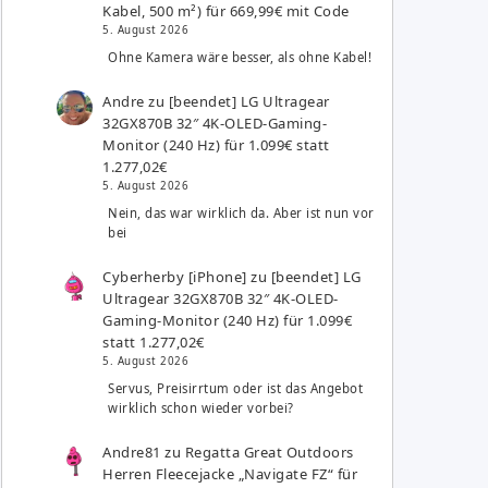
Kabel, 500 m²) für 669,99€ mit Code
5. August 2026
Ohne Kamera wäre besser, als ohne Kabel!
Andre
zu
[beendet] LG Ultragear
32GX870B 32″ 4K-OLED-Gaming-
Monitor (240 Hz) für 1.099€ statt
1.277,02€
5. August 2026
Nein, das war wirklich da. Aber ist nun vor
bei
Cyberherby [iPhone]
zu
[beendet] LG
Ultragear 32GX870B 32″ 4K-OLED-
Gaming-Monitor (240 Hz) für 1.099€
statt 1.277,02€
5. August 2026
Servus, Preisirrtum oder ist das Angebot
wirklich schon wieder vorbei?
Andre81
zu
Regatta Great Outdoors
Herren Fleecejacke „Navigate FZ“ für