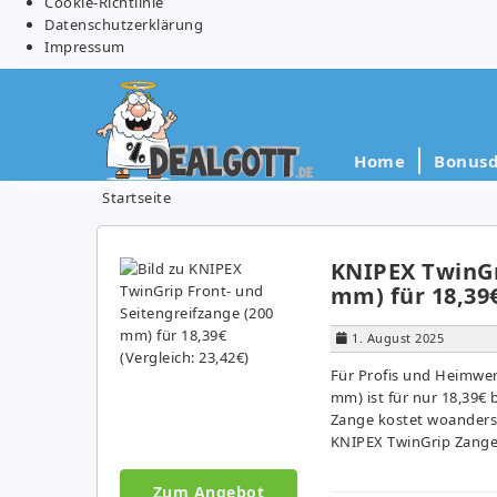
Cookie-Richtlinie
Datenschutzerklärung
Impressum
Home
Bonusd
Startseite
KNIPEX TwinGr
mm) für 18,39€
1. August 2025
Für Profis und Heimwer
mm) ist für nur 18,39€ b
Zange kostet woanders b
KNIPEX TwinGrip Zange 
Zum Angebot