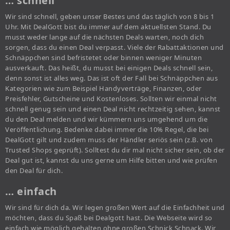
… schnell
Wir sind schnell, geben unser Bestes und das täglich von 8 bis 1
Uhr. Mit DealGott bist du immer auf dem aktuellsten Stand. Du
musst weder lange auf die nächsten Deals warten, noch dich
sorgen, dass du einen Deal verpasst. Viele der Rabattaktionen und
Schnäppchen sind befristetet oder binnen weniger Minuten
ausverkauft. Das heißt, du musst bei einigen Deals schnell sein,
denn sonst ist alles weg. Das ist oft der Fall bei Schnäppchen aus
Kategorien wie zum Beispiel Handyverträge, Finanzen, oder
Preisfehler, Gutscheine und Kostenloses. Sollten wir einmal nicht
schnell genug sein und einen Deal nicht rechtzeitig sehen, kannst
du den Deal melden und wir kümmern uns umgehend um die
Veröffentlichung. Bedenke dabei immer die 10% Regel, die bei
DealGott gilt und zudem muss der Händler seriös sein (z.B. von
Trusted Shops geprüft). Solltest du dir mal nicht sicher sein, ob der
Deal gut ist, kannst du uns gerne um Hilfe bitten und wie prüfen
den Deal für dich.
… einfach
Wir sind für dich da. Wir legen großen Wert auf die Einfachheit und
möchten, dass du Spaß bei Dealgott hast. Die Webseite wird so
einfach wie möglich gehalten ohne großen Schnick Schnack. Wir