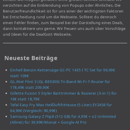
verzichten auf die Einblendung von Popups oder Ähnliches. Die
Benutzerfreundlichkeit ist für uns einer der wichtigsten Faktoren
bei Entscheidung rund um die Webseite. Solltest du dennoch
einen Fehler finden, zum Beispiel bei der Darstellung eines Deals,
dann kontaktiere uns gerne. Wir freuen uns auch über Vorschläge
und Ideen für die DealGott Webseite.
Neueste Beiträge
Einhell Benzin-Kettensäge GC-PC 1435 I TC Set für 99,99€
statt 109€
GL.iNet Flint 3 (GL-BE9300) Tri-Band Wi-Fi-7-Router für
178,49€ statt 209,90€
Gillette Fusion 5 Styler Barttrimmer & Rasierer (3-in-1) für
16€ statt 18,79€
Tefal Easy Fry Max Heißluftfritteuse (5 Liter) EY2458 für
64,99€ (Vergleich: 90,99€)
Samsung Galaxy Z Flip8 (512 GB) für 4,95€ + o2 Unlimited
(Allnet) für 39,99€/Monat + Google AI Pro