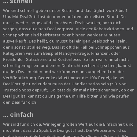
… schnell
Wir sind schnell, geben unser Bestes und das täglich von 8 bis 1
Uhr. Mit DealGott bist du immer auf dem aktuellsten Stand. Du
musst weder lange auf die nächsten Deals warten, noch dich
sorgen, dass du einen Deal verpasst. Viele der Rabattaktionen und
Schnäppchen sind befristetet oder binnen weniger Minuten
ausverkauft. Das heißt, du musst bei einigen Deals schnell sein,
denn sonst ist alles weg. Das ist oft der Fall bei Schnäppchen aus
Kategorien wie zum Beispiel Handyverträge, Finanzen, oder
Preisfehler, Gutscheine und Kostenloses. Sollten wir einmal nicht
schnell genug sein und einen Deal nicht rechtzeitig sehen, kannst
du den Deal melden und wir kümmern uns umgehend um die
Veröffentlichung. Bedenke dabei immer die 10% Regel, die bei
DealGott gilt und zudem muss der Händler seriös sein (z.B. von
Trusted Shops geprüft). Solltest du dir mal nicht sicher sein, ob der
Deal gut ist, kannst du uns gerne um Hilfe bitten und wie prüfen
den Deal für dich.
… einfach
Wir sind für dich da. Wir legen großen Wert auf die Einfachheit und
möchten, dass du Spaß bei Dealgott hast. Die Webseite wird so
einfach wie möglich gehalten ohne großen Schnick Schnack. Wir