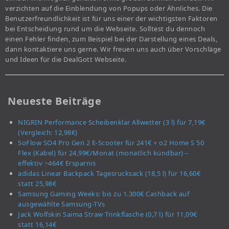
verzichten auf die Einblendung von Popups oder Ähnliches. Die
Benutzerfreundlichkeit ist für uns einer der wichtigsten Faktoren
bei Entscheidung rund um die Webseite. Solltest du dennoch
einen Fehler finden, zum Beispiel bei der Darstellung eines Deals,
dann kontaktiere uns gerne. Wir freuen uns auch über Vorschläge
und Ideen für die DealGott Webseite.
Neueste Beiträge
NIGRIN Performance Scheibenklar Allwetter (3 l) für 7,19€
(Vergleich: 12,98€)
SoFlow SO4 Pro Gen 2 E-Scooter für 241€ + o2 Home S 50
Flex (Kabel) für 24,99€/Monat (monatlich kündbar) –
effektiv ~464€ Ersparnis
adidas Linear Backpack Tagesrucksack (18,5 l) für 16,60€
statt 25,98€
Samsung Gaming Weeks: bis zu 1.300€ Cashback auf
ausgewählte Samsung-TVs
Jack Wolfskin Saima Straw Trinkflasche (0,7 l) für 11,09€
statt 16,14€