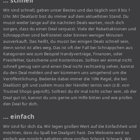
… schnell
Wir sind schnell, geben unser Bestes und das täglich von 8 bis 1
Uhr. Mit DealGott bist du immer auf dem aktuellsten Stand. Du
musst weder lange auf die nächsten Deals warten, noch dich
sorgen, dass du einen Deal verpasst. Viele der Rabattaktionen und
Schnäppchen sind befristetet oder binnen weniger Minuten
ausverkauft. Das heißt, du musst bei einigen Deals schnell sein,
denn sonst ist alles weg. Das ist oft der Fall bei Schnäppchen aus
Kategorien wie zum Beispiel Handyverträge, Finanzen, oder
Preisfehler, Gutscheine und Kostenloses. Sollten wir einmal nicht
schnell genug sein und einen Deal nicht rechtzeitig sehen, kannst
du den Deal melden und wir kümmern uns umgehend um die
Veröffentlichung. Bedenke dabei immer die 10% Regel, die bei
DealGott gilt und zudem muss der Händler seriös sein (z.B. von
Trusted Shops geprüft). Solltest du dir mal nicht sicher sein, ob der
Deal gut ist, kannst du uns gerne um Hilfe bitten und wie prüfen
den Deal für dich.
… einfach
Wir sind für dich da. Wir legen großen Wert auf die Einfachheit und
möchten, dass du Spaß bei Dealgott hast. Die Webseite wird so
einfach wie möglich gehalten ohne großen Schnick Schnack. Wir