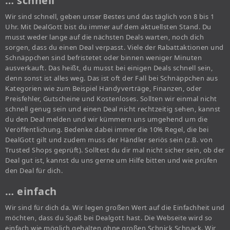
… schnell
Wir sind schnell, geben unser Bestes und das täglich von 8 bis 1
Uhr. Mit DealGott bist du immer auf dem aktuellsten Stand. Du
musst weder lange auf die nächsten Deals warten, noch dich
sorgen, dass du einen Deal verpasst. Viele der Rabattaktionen und
Schnäppchen sind befristetet oder binnen weniger Minuten
ausverkauft. Das heißt, du musst bei einigen Deals schnell sein,
denn sonst ist alles weg. Das ist oft der Fall bei Schnäppchen aus
Kategorien wie zum Beispiel Handyverträge, Finanzen, oder
Preisfehler, Gutscheine und Kostenloses. Sollten wir einmal nicht
schnell genug sein und einen Deal nicht rechtzeitig sehen, kannst
du den Deal melden und wir kümmern uns umgehend um die
Veröffentlichung. Bedenke dabei immer die 10% Regel, die bei
DealGott gilt und zudem muss der Händler seriös sein (z.B. von
Trusted Shops geprüft). Solltest du dir mal nicht sicher sein, ob der
Deal gut ist, kannst du uns gerne um Hilfe bitten und wie prüfen
den Deal für dich.
… einfach
Wir sind für dich da. Wir legen großen Wert auf die Einfachheit und
möchten, dass du Spaß bei Dealgott hast. Die Webseite wird so
einfach wie möglich gehalten ohne großen Schnick Schnack. Wir