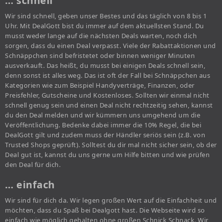
… schnell
Wir sind schnell, geben unser Bestes und das täglich von 8 bis 1
Uhr. Mit DealGott bist du immer auf dem aktuellsten Stand. Du
musst weder lange auf die nächsten Deals warten, noch dich
sorgen, dass du einen Deal verpasst. Viele der Rabattaktionen und
Schnäppchen sind befristetet oder binnen weniger Minuten
ausverkauft. Das heißt, du musst bei einigen Deals schnell sein,
denn sonst ist alles weg. Das ist oft der Fall bei Schnäppchen aus
Kategorien wie zum Beispiel Handyverträge, Finanzen, oder
Preisfehler, Gutscheine und Kostenloses. Sollten wir einmal nicht
schnell genug sein und einen Deal nicht rechtzeitig sehen, kannst
du den Deal melden und wir kümmern uns umgehend um die
Veröffentlichung. Bedenke dabei immer die 10% Regel, die bei
DealGott gilt und zudem muss der Händler seriös sein (z.B. von
Trusted Shops geprüft). Solltest du dir mal nicht sicher sein, ob der
Deal gut ist, kannst du uns gerne um Hilfe bitten und wie prüfen
den Deal für dich.
… einfach
Wir sind für dich da. Wir legen großen Wert auf die Einfachheit und
möchten, dass du Spaß bei Dealgott hast. Die Webseite wird so
einfach wie möglich gehalten ohne großen Schnick Schnack. Wir