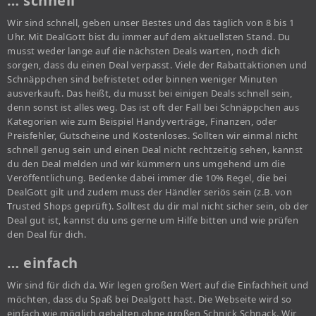
… schnell
Wir sind schnell, geben unser Bestes und das täglich von 8 bis 1
Uhr. Mit DealGott bist du immer auf dem aktuellsten Stand. Du
musst weder lange auf die nächsten Deals warten, noch dich
sorgen, dass du einen Deal verpasst. Viele der Rabattaktionen und
Schnäppchen sind befristetet oder binnen weniger Minuten
ausverkauft. Das heißt, du musst bei einigen Deals schnell sein,
denn sonst ist alles weg. Das ist oft der Fall bei Schnäppchen aus
Kategorien wie zum Beispiel Handyverträge, Finanzen, oder
Preisfehler, Gutscheine und Kostenloses. Sollten wir einmal nicht
schnell genug sein und einen Deal nicht rechtzeitig sehen, kannst
du den Deal melden und wir kümmern uns umgehend um die
Veröffentlichung. Bedenke dabei immer die 10% Regel, die bei
DealGott gilt und zudem muss der Händler seriös sein (z.B. von
Trusted Shops geprüft). Solltest du dir mal nicht sicher sein, ob der
Deal gut ist, kannst du uns gerne um Hilfe bitten und wie prüfen
den Deal für dich.
… einfach
Wir sind für dich da. Wir legen großen Wert auf die Einfachheit und
möchten, dass du Spaß bei Dealgott hast. Die Webseite wird so
einfach wie möglich gehalten ohne großen Schnick Schnack. Wir