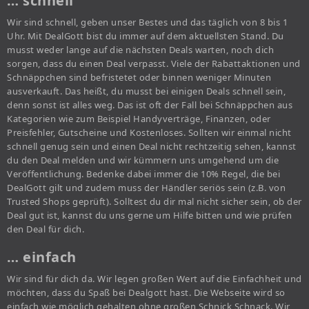
… schnell
Wir sind schnell, geben unser Bestes und das täglich von 8 bis 1
Uhr. Mit DealGott bist du immer auf dem aktuellsten Stand. Du
musst weder lange auf die nächsten Deals warten, noch dich
sorgen, dass du einen Deal verpasst. Viele der Rabattaktionen und
Schnäppchen sind befristetet oder binnen weniger Minuten
ausverkauft. Das heißt, du musst bei einigen Deals schnell sein,
denn sonst ist alles weg. Das ist oft der Fall bei Schnäppchen aus
Kategorien wie zum Beispiel Handyverträge, Finanzen, oder
Preisfehler, Gutscheine und Kostenloses. Sollten wir einmal nicht
schnell genug sein und einen Deal nicht rechtzeitig sehen, kannst
du den Deal melden und wir kümmern uns umgehend um die
Veröffentlichung. Bedenke dabei immer die 10% Regel, die bei
DealGott gilt und zudem muss der Händler seriös sein (z.B. von
Trusted Shops geprüft). Solltest du dir mal nicht sicher sein, ob der
Deal gut ist, kannst du uns gerne um Hilfe bitten und wie prüfen
den Deal für dich.
… einfach
Wir sind für dich da. Wir legen großen Wert auf die Einfachheit und
möchten, dass du Spaß bei Dealgott hast. Die Webseite wird so
einfach wie möglich gehalten ohne großen Schnick Schnack. Wir