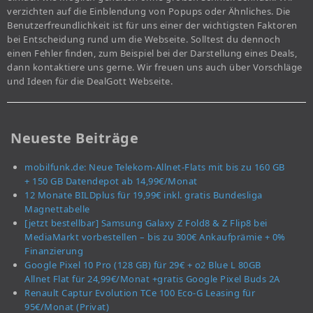
verzichten auf die Einblendung von Popups oder Ähnliches. Die
Benutzerfreundlichkeit ist für uns einer der wichtigsten Faktoren
bei Entscheidung rund um die Webseite. Solltest du dennoch
einen Fehler finden, zum Beispiel bei der Darstellung eines Deals,
dann kontaktiere uns gerne. Wir freuen uns auch über Vorschläge
und Ideen für die DealGott Webseite.
Neueste Beiträge
mobilfunk.de: Neue Telekom-Allnet-Flats mit bis zu 160 GB
+ 150 GB Datendepot ab 14,99€/Monat
12 Monate BILDplus für 19,99€ inkl. gratis Bundesliga
Magnettabelle
[jetzt bestellbar] Samsung Galaxy Z Fold8 & Z Flip8 bei
MediaMarkt vorbestellen – bis zu 300€ Ankaufprämie + 0%
Finanzierung
Google Pixel 10 Pro (128 GB) für 29€ + o2 Blue L 80GB
Allnet Flat für 24,99€/Monat +gratis Google Pixel Buds 2A
Renault Captur Evolution TCe 100 Eco-G Leasing für
95€/Monat (Privat)