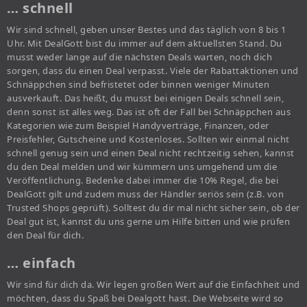
… schnell
Wir sind schnell, geben unser Bestes und das täglich von 8 bis 1
Uhr. Mit DealGott bist du immer auf dem aktuellsten Stand. Du
musst weder lange auf die nächsten Deals warten, noch dich
sorgen, dass du einen Deal verpasst. Viele der Rabattaktionen und
Schnäppchen sind befristetet oder binnen weniger Minuten
ausverkauft. Das heißt, du musst bei einigen Deals schnell sein,
denn sonst ist alles weg. Das ist oft der Fall bei Schnäppchen aus
Kategorien wie zum Beispiel Handyverträge, Finanzen, oder
Preisfehler, Gutscheine und Kostenloses. Sollten wir einmal nicht
schnell genug sein und einen Deal nicht rechtzeitig sehen, kannst
du den Deal melden und wir kümmern uns umgehend um die
Veröffentlichung. Bedenke dabei immer die 10% Regel, die bei
DealGott gilt und zudem muss der Händler seriös sein (z.B. von
Trusted Shops geprüft). Solltest du dir mal nicht sicher sein, ob der
Deal gut ist, kannst du uns gerne um Hilfe bitten und wie prüfen
den Deal für dich.
… einfach
Wir sind für dich da. Wir legen großen Wert auf die Einfachheit und
möchten, dass du Spaß bei Dealgott hast. Die Webseite wird so