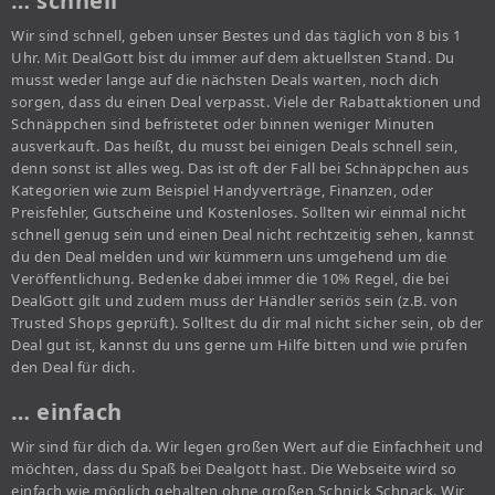
… schnell
Wir sind schnell, geben unser Bestes und das täglich von 8 bis 1
Uhr. Mit DealGott bist du immer auf dem aktuellsten Stand. Du
musst weder lange auf die nächsten Deals warten, noch dich
sorgen, dass du einen Deal verpasst. Viele der Rabattaktionen und
Schnäppchen sind befristetet oder binnen weniger Minuten
ausverkauft. Das heißt, du musst bei einigen Deals schnell sein,
denn sonst ist alles weg. Das ist oft der Fall bei Schnäppchen aus
Kategorien wie zum Beispiel Handyverträge, Finanzen, oder
Preisfehler, Gutscheine und Kostenloses. Sollten wir einmal nicht
schnell genug sein und einen Deal nicht rechtzeitig sehen, kannst
du den Deal melden und wir kümmern uns umgehend um die
Veröffentlichung. Bedenke dabei immer die 10% Regel, die bei
DealGott gilt und zudem muss der Händler seriös sein (z.B. von
Trusted Shops geprüft). Solltest du dir mal nicht sicher sein, ob der
Deal gut ist, kannst du uns gerne um Hilfe bitten und wie prüfen
den Deal für dich.
… einfach
Wir sind für dich da. Wir legen großen Wert auf die Einfachheit und
möchten, dass du Spaß bei Dealgott hast. Die Webseite wird so
einfach wie möglich gehalten ohne großen Schnick Schnack. Wir