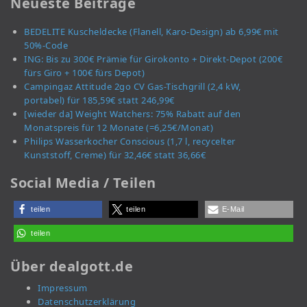
Neueste Beiträge
BEDELITE Kuscheldecke (Flanell, Karo-Design) ab 6,99€ mit
50%-Code
ING: Bis zu 300€ Prämie für Girokonto + Direkt-Depot (200€
fürs Giro + 100€ fürs Depot)
Campingaz Attitude 2go CV Gas-Tischgrill (2,4 kW,
portabel) für 185,59€ statt 246,99€
[wieder da] Weight Watchers: 75% Rabatt auf den
Monatspreis für 12 Monate (=6,25€/Monat)
Philips Wasserkocher Conscious (1,7 l, recycelter
Kunststoff, Creme) für 32,46€ statt 36,66€
Social Media / Teilen
teilen
teilen
E-Mail
teilen
Über dealgott.de
Impressum
Datenschutzerklärung