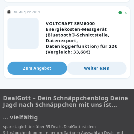
30. August 2019
5
VOLTCRAFT SEM6000
Energiekosten-Messgerät
(Bluetooth®-Schnittstelle,
Datenexport,
Datenloggerfunktion) für 22€
(Vergleich: 33,68€)
Zum Angebot
Weiterlesen
DealGott – Dein Schnäppchenblog Deine
Jagd nach Schnäppchen mit uns ist…
… vielfältig
spare täglich bei über 35 Deals. DealGott ist dein
Schnäppchenblog mit einer großartigen Auswahl an Deals und