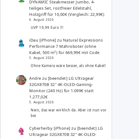
DYNAMIC Steakmesser Jumbo, 4-
teiliges Set, rostfreier Edelstahl,
Holzgriff für 10,00€ (Vergleich: 22,99€)
6. August 2026
UVP 19,99 Euro !!!
iDau [iPhone]
zu
Natural Expressions
Performance 7 Mähroboter (ohne
Kabel, 500 m²) für 669,99€ mit Code
5. August 2026
Ohne Kamera wäre besser, als ohne Kabel!
Andre
zu
[beendet] LG Ultragear
32GX870B 32″ 4K-OLED-Gaming-
Monitor (240 Hz) für 1.099€ statt
1.277,02€
5. August 2026
Nein, das war wirklich da. Aber ist nun vor
bei
Cyberherby [iPhone]
zu
[beendet] LG
Ultragear 32GX870B 32″ 4K-OLED-