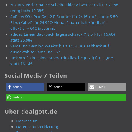
NIGRIN Performance Scheibenklar Allwetter (3 l) für 7,19€
(Vergleich: 12,98€)
SoFlow SO4 Pro Gen 2 E-Scooter für 241€ + o2 Home S 50
Flex (Kabel) für 24,99€/Monat (monatlich kündbar) –
effektiv ~464€ Ersparnis
adidas Linear Backpack Tagesrucksack (18,5 l) für 16,60€
statt 25,98€
Samsung Gaming Weeks: bis zu 1.300€ Cashback auf
ausgewählte Samsung-TVs
Jack Wolfskin Saima Straw Trinkflasche (0,7 l) für 11,09€
statt 16,14€
Social Media / Teilen
teilen
teilen
E-Mail
teilen
Über dealgott.de
Impressum
Datenschutzerklärung