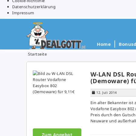
Cookie-Richtlinie
Datenschutzerklärung
Impressum
Home
Bonusd
Startseite
W-LAN DSL Rou
(Demoware) fü
12. Juli 2014
Ein alter Bekannter ist
Vodafone Easybox 802 (
Preis durch den Gutsch
Neuware und außerhalb
Zum Angebot