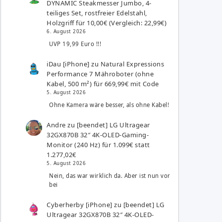
DYNAMIC Steakmesser Jumbo, 4-
teiliges Set, rostfreier Edelstahl,
Holzgriff für 10,00€ (Vergleich: 22,99€)
6. August 2026
UVP 19,99 Euro !!!
iDau [iPhone]
zu
Natural Expressions
Performance 7 Mähroboter (ohne
Kabel, 500 m²) für 669,99€ mit Code
5. August 2026
Ohne Kamera wäre besser, als ohne Kabel!
Andre
zu
[beendet] LG Ultragear
32GX870B 32″ 4K-OLED-Gaming-
Monitor (240 Hz) für 1.099€ statt
1.277,02€
5. August 2026
Nein, das war wirklich da. Aber ist nun vor
bei
Cyberherby [iPhone]
zu
[beendet] LG
Ultragear 32GX870B 32″ 4K-OLED-