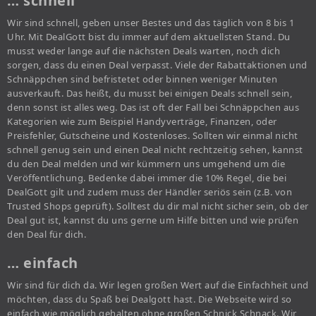
… schnell
Wir sind schnell, geben unser Bestes und das täglich von 8 bis 1
Uhr. Mit DealGott bist du immer auf dem aktuellsten Stand. Du
musst weder lange auf die nächsten Deals warten, noch dich
sorgen, dass du einen Deal verpasst. Viele der Rabattaktionen und
Schnäppchen sind befristetet oder binnen weniger Minuten
ausverkauft. Das heißt, du musst bei einigen Deals schnell sein,
denn sonst ist alles weg. Das ist oft der Fall bei Schnäppchen aus
Kategorien wie zum Beispiel Handyverträge, Finanzen, oder
Preisfehler, Gutscheine und Kostenloses. Sollten wir einmal nicht
schnell genug sein und einen Deal nicht rechtzeitig sehen, kannst
du den Deal melden und wir kümmern uns umgehend um die
Veröffentlichung. Bedenke dabei immer die 10% Regel, die bei
DealGott gilt und zudem muss der Händler seriös sein (z.B. von
Trusted Shops geprüft). Solltest du dir mal nicht sicher sein, ob der
Deal gut ist, kannst du uns gerne um Hilfe bitten und wie prüfen
den Deal für dich.
… einfach
Wir sind für dich da. Wir legen großen Wert auf die Einfachheit und
möchten, dass du Spaß bei Dealgott hast. Die Webseite wird so
einfach wie möglich gehalten ohne großen Schnick Schnack. Wir