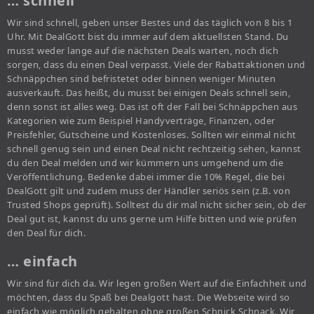
… schnell
Wir sind schnell, geben unser Bestes und das täglich von 8 bis 1
Uhr. Mit DealGott bist du immer auf dem aktuellsten Stand. Du
musst weder lange auf die nächsten Deals warten, noch dich
sorgen, dass du einen Deal verpasst. Viele der Rabattaktionen und
Schnäppchen sind befristetet oder binnen weniger Minuten
ausverkauft. Das heißt, du musst bei einigen Deals schnell sein,
denn sonst ist alles weg. Das ist oft der Fall bei Schnäppchen aus
Kategorien wie zum Beispiel Handyverträge, Finanzen, oder
Preisfehler, Gutscheine und Kostenloses. Sollten wir einmal nicht
schnell genug sein und einen Deal nicht rechtzeitig sehen, kannst
du den Deal melden und wir kümmern uns umgehend um die
Veröffentlichung. Bedenke dabei immer die 10% Regel, die bei
DealGott gilt und zudem muss der Händler seriös sein (z.B. von
Trusted Shops geprüft). Solltest du dir mal nicht sicher sein, ob der
Deal gut ist, kannst du uns gerne um Hilfe bitten und wie prüfen
den Deal für dich.
… einfach
Wir sind für dich da. Wir legen großen Wert auf die Einfachheit und
möchten, dass du Spaß bei Dealgott hast. Die Webseite wird so
einfach wie möglich gehalten ohne großen Schnick Schnack. Wir