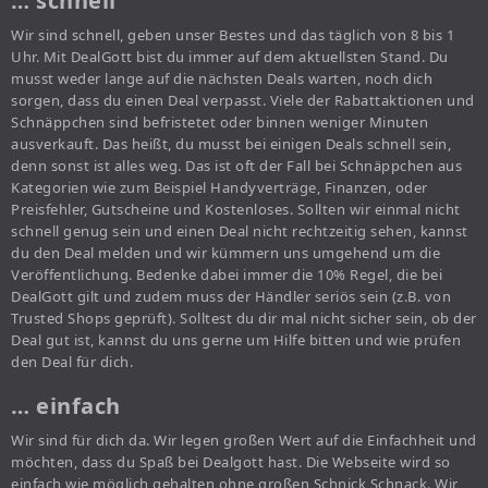
… schnell
Wir sind schnell, geben unser Bestes und das täglich von 8 bis 1
Uhr. Mit DealGott bist du immer auf dem aktuellsten Stand. Du
musst weder lange auf die nächsten Deals warten, noch dich
sorgen, dass du einen Deal verpasst. Viele der Rabattaktionen und
Schnäppchen sind befristetet oder binnen weniger Minuten
ausverkauft. Das heißt, du musst bei einigen Deals schnell sein,
denn sonst ist alles weg. Das ist oft der Fall bei Schnäppchen aus
Kategorien wie zum Beispiel Handyverträge, Finanzen, oder
Preisfehler, Gutscheine und Kostenloses. Sollten wir einmal nicht
schnell genug sein und einen Deal nicht rechtzeitig sehen, kannst
du den Deal melden und wir kümmern uns umgehend um die
Veröffentlichung. Bedenke dabei immer die 10% Regel, die bei
DealGott gilt und zudem muss der Händler seriös sein (z.B. von
Trusted Shops geprüft). Solltest du dir mal nicht sicher sein, ob der
Deal gut ist, kannst du uns gerne um Hilfe bitten und wie prüfen
den Deal für dich.
… einfach
Wir sind für dich da. Wir legen großen Wert auf die Einfachheit und
möchten, dass du Spaß bei Dealgott hast. Die Webseite wird so
einfach wie möglich gehalten ohne großen Schnick Schnack. Wir