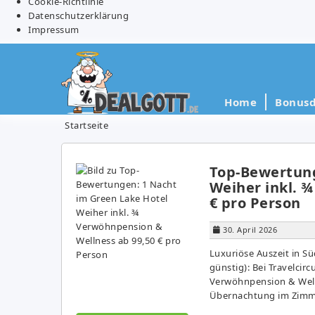
Cookie-Richtlinie
Datenschutzerklärung
Impressum
Home
Bonusd
Startseite
Top-Bewertung
Weiher inkl. 
€ pro Person
30. April 2026
Luxuriöse Auszeit in Sü
günstig): Bei Travelcir
Verwöhnpension & Welln
Übernachtung im Zimme