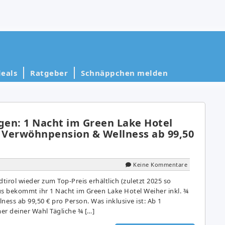
eals
Ratgeber
Schnäppchen melden
en: 1 Nacht im Green Lake Hotel
¾ Verwöhnpension & Wellness ab 99,50
Keine Kommentare
dtirol wieder zum Top-Preis erhältlich (zuletzt 2025 so
cus bekommt ihr 1 Nacht im Green Lake Hotel Weiher inkl. ¾
ess ab 99,50 € pro Person. Was inklusive ist: Ab 1
r deiner Wahl Tägliche ¾ […]