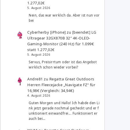
1.277,02€
5. August 2026
Nein, das war wirklich da. Aber ist nun vor
bei
Cyberherby [iPhone]
zu
[beendet] LG
Ultragear 32GX870B 32″ 4K-OLED-
Gaming-Monitor (240 Hz) für 1.099€
statt 1.277,02€
5. August 2026
Servus, Preisirrtum oder ist das Angebot
wirklich schon wieder vorbei?
Andre81
zu
Regatta Great Outdoors
Herren Fleecejacke „Navigate FZ“ für
16,98€ (Vergleich: 34,94€)
4. August 2026
Guten Morgen und Hallo! Ich habde den Li
nk jetzt gerade nochmal gecheckt und er f
unktioniert einwandfrei... Funktioniert er
auch bei…