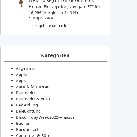
WHM
zu
Regatta Great Outdoors
Herren Fleecejacke „Navigate FZ“ für
16,98€ (Vergleich: 34,94€)
3. August 2026
Link geht leider nicht
Kategorien
Allgemein
Apple
Apps
Auto & Motorrad
Baumarkt
Baumarkt & Auto
Bekleidung
Beleuchtung
BlackFridayWeek2022-Amazon
Bücher
Bürobedarf
Computer & Büro