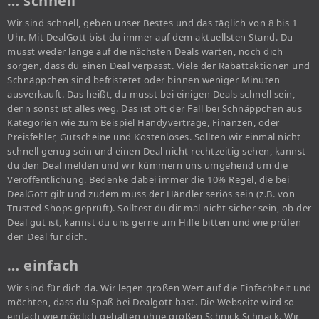
… schnell
Wir sind schnell, geben unser Bestes und das täglich von 8 bis 1
Uhr. Mit DealGott bist du immer auf dem aktuellsten Stand. Du
musst weder lange auf die nächsten Deals warten, noch dich
sorgen, dass du einen Deal verpasst. Viele der Rabattaktionen und
Schnäppchen sind befristetet oder binnen weniger Minuten
ausverkauft. Das heißt, du musst bei einigen Deals schnell sein,
denn sonst ist alles weg. Das ist oft der Fall bei Schnäppchen aus
Kategorien wie zum Beispiel Handyverträge, Finanzen, oder
Preisfehler, Gutscheine und Kostenloses. Sollten wir einmal nicht
schnell genug sein und einen Deal nicht rechtzeitig sehen, kannst
du den Deal melden und wir kümmern uns umgehend um die
Veröffentlichung. Bedenke dabei immer die 10% Regel, die bei
DealGott gilt und zudem muss der Händler seriös sein (z.B. von
Trusted Shops geprüft). Solltest du dir mal nicht sicher sein, ob der
Deal gut ist, kannst du uns gerne um Hilfe bitten und wie prüfen
den Deal für dich.
… einfach
Wir sind für dich da. Wir legen großen Wert auf die Einfachheit und
möchten, dass du Spaß bei Dealgott hast. Die Webseite wird so
einfach wie möglich gehalten ohne großen Schnick Schnack. Wir