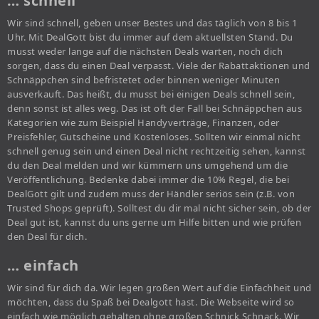
… schnell
Wir sind schnell, geben unser Bestes und das täglich von 8 bis 1
Uhr. Mit DealGott bist du immer auf dem aktuellsten Stand. Du
musst weder lange auf die nächsten Deals warten, noch dich
sorgen, dass du einen Deal verpasst. Viele der Rabattaktionen und
Schnäppchen sind befristetet oder binnen weniger Minuten
ausverkauft. Das heißt, du musst bei einigen Deals schnell sein,
denn sonst ist alles weg. Das ist oft der Fall bei Schnäppchen aus
Kategorien wie zum Beispiel Handyverträge, Finanzen, oder
Preisfehler, Gutscheine und Kostenloses. Sollten wir einmal nicht
schnell genug sein und einen Deal nicht rechtzeitig sehen, kannst
du den Deal melden und wir kümmern uns umgehend um die
Veröffentlichung. Bedenke dabei immer die 10% Regel, die bei
DealGott gilt und zudem muss der Händler seriös sein (z.B. von
Trusted Shops geprüft). Solltest du dir mal nicht sicher sein, ob der
Deal gut ist, kannst du uns gerne um Hilfe bitten und wie prüfen
den Deal für dich.
… einfach
Wir sind für dich da. Wir legen großen Wert auf die Einfachheit und
möchten, dass du Spaß bei Dealgott hast. Die Webseite wird so
einfach wie möglich gehalten ohne großen Schnick Schnack. Wir