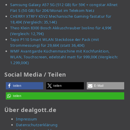
Samsung Galaxy A57 5G (512 GB) für 59€ + congstar Allnet
Flat S (50 GB) für 20€/Monat im Telekom Netz
CHERRY XTRFY K5V2 Mechanische Gaming-Tastatur für
18,49€ (Vergleich: 35,14€)
Theo Klein 8300 Bosch Akkuschrauber Ixolino für 4,99€
(Vergleich: 12,79€)
Tapo P110 Smart WLAN Steckdose 4er Pack (mit
Strommessung) für 29,66€ (statt 36,40€)
WMF Avantgarde Küchenmaschine mit Kochfunktion,
WLAN, Touchscreen, edelstahl matt für 999,00€ (Vergleich:
1.299,00€)
Social Media / Teilen
teilen
teilen
E-Mail
teilen
Über dealgott.de
Impressum
Datenschutzerklärung