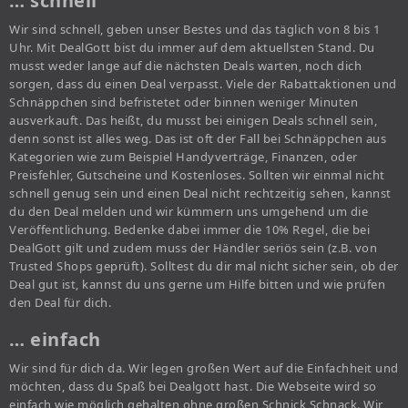
… schnell
Wir sind schnell, geben unser Bestes und das täglich von 8 bis 1
Uhr. Mit DealGott bist du immer auf dem aktuellsten Stand. Du
musst weder lange auf die nächsten Deals warten, noch dich
sorgen, dass du einen Deal verpasst. Viele der Rabattaktionen und
Schnäppchen sind befristetet oder binnen weniger Minuten
ausverkauft. Das heißt, du musst bei einigen Deals schnell sein,
denn sonst ist alles weg. Das ist oft der Fall bei Schnäppchen aus
Kategorien wie zum Beispiel Handyverträge, Finanzen, oder
Preisfehler, Gutscheine und Kostenloses. Sollten wir einmal nicht
schnell genug sein und einen Deal nicht rechtzeitig sehen, kannst
du den Deal melden und wir kümmern uns umgehend um die
Veröffentlichung. Bedenke dabei immer die 10% Regel, die bei
DealGott gilt und zudem muss der Händler seriös sein (z.B. von
Trusted Shops geprüft). Solltest du dir mal nicht sicher sein, ob der
Deal gut ist, kannst du uns gerne um Hilfe bitten und wie prüfen
den Deal für dich.
… einfach
Wir sind für dich da. Wir legen großen Wert auf die Einfachheit und
möchten, dass du Spaß bei Dealgott hast. Die Webseite wird so
einfach wie möglich gehalten ohne großen Schnick Schnack. Wir