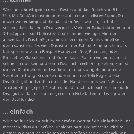
… schnell
Wir sind schnell, geben unser Bestes und das täglich von 8 bis 1
Uhr. Mit DealGott bist du immer auf dem aktuellsten Stand. Du
musst weder lange auf die nächsten Deals warten, noch dich
sorgen, dass du einen Deal verpasst. Viele der Rabattaktionen und
Schnäppchen sind befristetet oder binnen weniger Minuten
ausverkauft. Das heißt, du musst bei einigen Deals schnell sein,
denn sonst ist alles weg. Das ist oft der Fall bei Schnäppchen aus
Kategorien wie zum Beispiel Handyverträge, Finanzen, oder
Preisfehler, Gutscheine und Kostenloses. Sollten wir einmal nicht
schnell genug sein und einen Deal nicht rechtzeitig sehen, kannst
du den Deal melden und wir kümmern uns umgehend um die
Veröffentlichung. Bedenke dabei immer die 10% Regel, die bei
DealGott gilt und zudem muss der Händler seriös sein (z.B. von
Trusted Shops geprüft). Solltest du dir mal nicht sicher sein, ob der
Deal gut ist, kannst du uns gerne um Hilfe bitten und wie prüfen
den Deal für dich.
… einfach
Wir sind für dich da. Wir legen großen Wert auf die Einfachheit und
möchten, dass du Spaß bei Dealgott hast. Die Webseite wird so
einfach wie möglich gehalten ohne großen Schnick Schnack. Wir