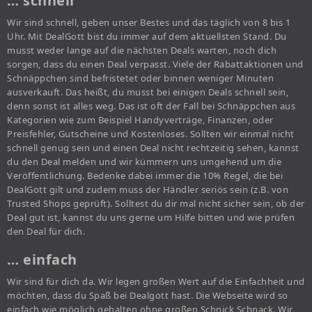
… schnell
Wir sind schnell, geben unser Bestes und das täglich von 8 bis 1
Uhr. Mit DealGott bist du immer auf dem aktuellsten Stand. Du
musst weder lange auf die nächsten Deals warten, noch dich
sorgen, dass du einen Deal verpasst. Viele der Rabattaktionen und
Schnäppchen sind befristetet oder binnen weniger Minuten
ausverkauft. Das heißt, du musst bei einigen Deals schnell sein,
denn sonst ist alles weg. Das ist oft der Fall bei Schnäppchen aus
Kategorien wie zum Beispiel Handyverträge, Finanzen, oder
Preisfehler, Gutscheine und Kostenloses. Sollten wir einmal nicht
schnell genug sein und einen Deal nicht rechtzeitig sehen, kannst
du den Deal melden und wir kümmern uns umgehend um die
Veröffentlichung. Bedenke dabei immer die 10% Regel, die bei
DealGott gilt und zudem muss der Händler seriös sein (z.B. von
Trusted Shops geprüft). Solltest du dir mal nicht sicher sein, ob der
Deal gut ist, kannst du uns gerne um Hilfe bitten und wie prüfen
den Deal für dich.
… einfach
Wir sind für dich da. Wir legen großen Wert auf die Einfachheit und
möchten, dass du Spaß bei Dealgott hast. Die Webseite wird so
einfach wie möglich gehalten ohne großen Schnick Schnack. Wir