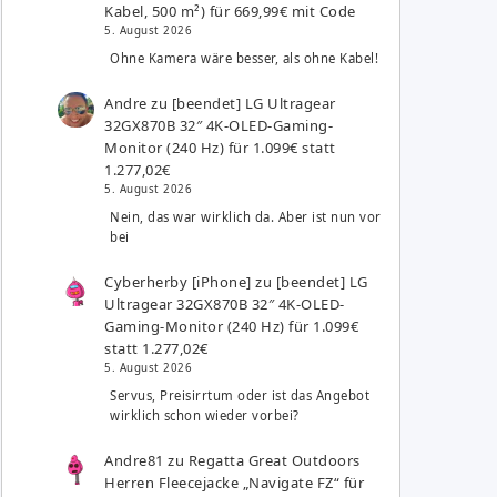
Kabel, 500 m²) für 669,99€ mit Code
5. August 2026
Ohne Kamera wäre besser, als ohne Kabel!
Andre
zu
[beendet] LG Ultragear
32GX870B 32″ 4K-OLED-Gaming-
Monitor (240 Hz) für 1.099€ statt
1.277,02€
5. August 2026
Nein, das war wirklich da. Aber ist nun vor
bei
Cyberherby [iPhone]
zu
[beendet] LG
Ultragear 32GX870B 32″ 4K-OLED-
Gaming-Monitor (240 Hz) für 1.099€
statt 1.277,02€
5. August 2026
Servus, Preisirrtum oder ist das Angebot
wirklich schon wieder vorbei?
Andre81
zu
Regatta Great Outdoors
Herren Fleecejacke „Navigate FZ“ für