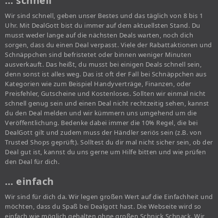
… schnell
Wir sind schnell, geben unser Bestes und das täglich von 8 bis 1
Uhr. Mit DealGott bist du immer auf dem aktuellsten Stand. Du
musst weder lange auf die nächsten Deals warten, noch dich
sorgen, dass du einen Deal verpasst. Viele der Rabattaktionen und
Schnäppchen sind befristetet oder binnen weniger Minuten
ausverkauft. Das heißt, du musst bei einigen Deals schnell sein,
denn sonst ist alles weg. Das ist oft der Fall bei Schnäppchen aus
Kategorien wie zum Beispiel Handyverträge, Finanzen, oder
Preisfehler, Gutscheine und Kostenloses. Sollten wir einmal nicht
schnell genug sein und einen Deal nicht rechtzeitig sehen, kannst
du den Deal melden und wir kümmern uns umgehend um die
Veröffentlichung. Bedenke dabei immer die 10% Regel, die bei
DealGott gilt und zudem muss der Händler seriös sein (z.B. von
Trusted Shops geprüft). Solltest du dir mal nicht sicher sein, ob der
Deal gut ist, kannst du uns gerne um Hilfe bitten und wie prüfen
den Deal für dich.
… einfach
Wir sind für dich da. Wir legen großen Wert auf die Einfachheit und
möchten, dass du Spaß bei Dealgott hast. Die Webseite wird so
einfach wie möglich gehalten ohne großen Schnick Schnack. Wir