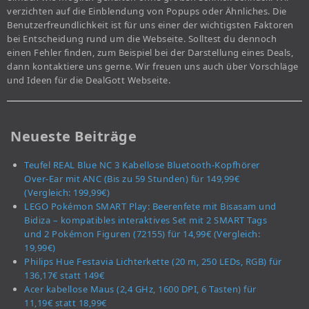
verzichten auf die Einblendung von Popups oder Ähnliches. Die
Benutzerfreundlichkeit ist für uns einer der wichtigsten Faktoren
bei Entscheidung rund um die Webseite. Solltest du dennoch
einen Fehler finden, zum Beispiel bei der Darstellung eines Deals,
dann kontaktiere uns gerne. Wir freuen uns auch über Vorschläge
und Ideen für die DealGott Webseite.
Neueste Beiträge
Teufel REAL Blue NC 3 Kabellose Bluetooth-Kopfhörer
Over-Ear mit ANC (Bis zu 59 Stunden) für 149,99€
(Vergleich: 199,99€)
LEGO Pokémon SMART Play: Beerenfete mit Bisasam und
Bidiza – kompatibles interaktives Set mit 2 SMART Tags
und 2 Pokémon Figuren (72155) für 14,99€ (Vergleich:
19,99€)
Philips Hue Festavia Lichterkette (20 m, 250 LEDs, RGB) für
136,17€ statt 149€
Acer kabellose Maus (2,4 GHz, 1600 DPI, 6 Tasten) für
11,19€ statt 18,99€