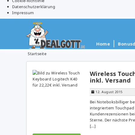
Cookie-Richtlinie
Datenschutzerklärung
Impressum
Home
Bonusd
Startseite
Wireless Touch
inkl. Versand
12. August 2015
Bei Noteboksbilliger be
in­te­grier­tem Touch­pa
Kundenrezensionen bei
Sterne. Der nächste Pre
[…]