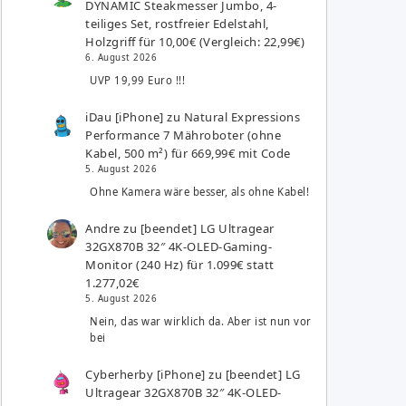
DYNAMIC Steakmesser Jumbo, 4-
teiliges Set, rostfreier Edelstahl,
Holzgriff für 10,00€ (Vergleich: 22,99€)
6. August 2026
UVP 19,99 Euro !!!
iDau [iPhone]
zu
Natural Expressions
Performance 7 Mähroboter (ohne
Kabel, 500 m²) für 669,99€ mit Code
5. August 2026
Ohne Kamera wäre besser, als ohne Kabel!
Andre
zu
[beendet] LG Ultragear
32GX870B 32″ 4K-OLED-Gaming-
Monitor (240 Hz) für 1.099€ statt
1.277,02€
5. August 2026
Nein, das war wirklich da. Aber ist nun vor
bei
Cyberherby [iPhone]
zu
[beendet] LG
Ultragear 32GX870B 32″ 4K-OLED-