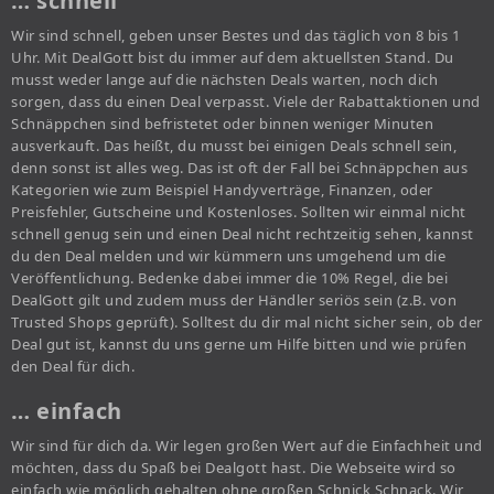
… schnell
Wir sind schnell, geben unser Bestes und das täglich von 8 bis 1
Uhr. Mit DealGott bist du immer auf dem aktuellsten Stand. Du
musst weder lange auf die nächsten Deals warten, noch dich
sorgen, dass du einen Deal verpasst. Viele der Rabattaktionen und
Schnäppchen sind befristetet oder binnen weniger Minuten
ausverkauft. Das heißt, du musst bei einigen Deals schnell sein,
denn sonst ist alles weg. Das ist oft der Fall bei Schnäppchen aus
Kategorien wie zum Beispiel Handyverträge, Finanzen, oder
Preisfehler, Gutscheine und Kostenloses. Sollten wir einmal nicht
schnell genug sein und einen Deal nicht rechtzeitig sehen, kannst
du den Deal melden und wir kümmern uns umgehend um die
Veröffentlichung. Bedenke dabei immer die 10% Regel, die bei
DealGott gilt und zudem muss der Händler seriös sein (z.B. von
Trusted Shops geprüft). Solltest du dir mal nicht sicher sein, ob der
Deal gut ist, kannst du uns gerne um Hilfe bitten und wie prüfen
den Deal für dich.
… einfach
Wir sind für dich da. Wir legen großen Wert auf die Einfachheit und
möchten, dass du Spaß bei Dealgott hast. Die Webseite wird so
einfach wie möglich gehalten ohne großen Schnick Schnack. Wir