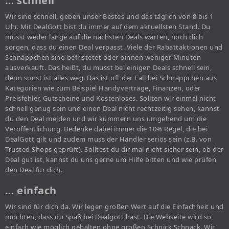
… schnell
Wir sind schnell, geben unser Bestes und das täglich von 8 bis 1
Uhr. Mit DealGott bist du immer auf dem aktuellsten Stand. Du
musst weder lange auf die nächsten Deals warten, noch dich
sorgen, dass du einen Deal verpasst. Viele der Rabattaktionen und
Schnäppchen sind befristetet oder binnen weniger Minuten
ausverkauft. Das heißt, du musst bei einigen Deals schnell sein,
denn sonst ist alles weg. Das ist oft der Fall bei Schnäppchen aus
Kategorien wie zum Beispiel Handyverträge, Finanzen, oder
Preisfehler, Gutscheine und Kostenloses. Sollten wir einmal nicht
schnell genug sein und einen Deal nicht rechtzeitig sehen, kannst
du den Deal melden und wir kümmern uns umgehend um die
Veröffentlichung. Bedenke dabei immer die 10% Regel, die bei
DealGott gilt und zudem muss der Händler seriös sein (z.B. von
Trusted Shops geprüft). Solltest du dir mal nicht sicher sein, ob der
Deal gut ist, kannst du uns gerne um Hilfe bitten und wie prüfen
den Deal für dich.
… einfach
Wir sind für dich da. Wir legen großen Wert auf die Einfachheit und
möchten, dass du Spaß bei Dealgott hast. Die Webseite wird so
einfach wie möglich gehalten ohne großen Schnick Schnack. Wir