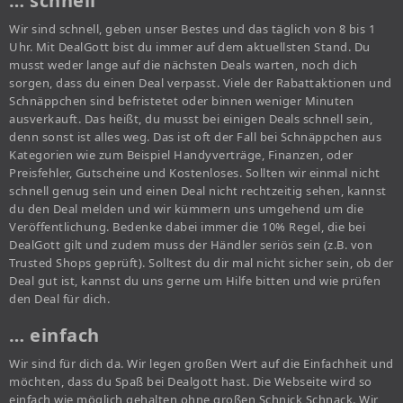
… schnell
Wir sind schnell, geben unser Bestes und das täglich von 8 bis 1
Uhr. Mit DealGott bist du immer auf dem aktuellsten Stand. Du
musst weder lange auf die nächsten Deals warten, noch dich
sorgen, dass du einen Deal verpasst. Viele der Rabattaktionen und
Schnäppchen sind befristetet oder binnen weniger Minuten
ausverkauft. Das heißt, du musst bei einigen Deals schnell sein,
denn sonst ist alles weg. Das ist oft der Fall bei Schnäppchen aus
Kategorien wie zum Beispiel Handyverträge, Finanzen, oder
Preisfehler, Gutscheine und Kostenloses. Sollten wir einmal nicht
schnell genug sein und einen Deal nicht rechtzeitig sehen, kannst
du den Deal melden und wir kümmern uns umgehend um die
Veröffentlichung. Bedenke dabei immer die 10% Regel, die bei
DealGott gilt und zudem muss der Händler seriös sein (z.B. von
Trusted Shops geprüft). Solltest du dir mal nicht sicher sein, ob der
Deal gut ist, kannst du uns gerne um Hilfe bitten und wie prüfen
den Deal für dich.
… einfach
Wir sind für dich da. Wir legen großen Wert auf die Einfachheit und
möchten, dass du Spaß bei Dealgott hast. Die Webseite wird so
einfach wie möglich gehalten ohne großen Schnick Schnack. Wir