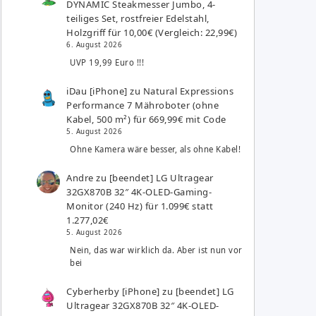
DYNAMIC Steakmesser Jumbo, 4-
teiliges Set, rostfreier Edelstahl,
Holzgriff für 10,00€ (Vergleich: 22,99€)
6. August 2026
UVP 19,99 Euro !!!
iDau [iPhone]
zu
Natural Expressions
Performance 7 Mähroboter (ohne
Kabel, 500 m²) für 669,99€ mit Code
5. August 2026
Ohne Kamera wäre besser, als ohne Kabel!
Andre
zu
[beendet] LG Ultragear
32GX870B 32″ 4K-OLED-Gaming-
Monitor (240 Hz) für 1.099€ statt
1.277,02€
5. August 2026
Nein, das war wirklich da. Aber ist nun vor
bei
Cyberherby [iPhone]
zu
[beendet] LG
Ultragear 32GX870B 32″ 4K-OLED-