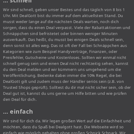
… schnell
Wir sind schnell, geben unser Bestes und das täglich von 8 bis 1
Uhr. Mit DealGott bist du immer auf dem aktuellsten Stand. Du
musst weder lange auf die nächsten Deals warten, noch dich
sorgen, dass du einen Deal verpasst. Viele der Rabattaktionen und
Schnäppchen sind befristetet oder binnen weniger Minuten
ausverkauft. Das heißt, du musst bei einigen Deals schnell sein,
denn sonst ist alles weg. Das ist oft der Fall bei Schnäppchen aus
Kategorien wie zum Beispiel Handyverträge, Finanzen, oder
Preisfehler, Gutscheine und Kostenloses. Sollten wir einmal nicht
schnell genug sein und einen Deal nicht rechtzeitig sehen, kannst
du den Deal melden und wir kümmern uns umgehend um die
Veröffentlichung. Bedenke dabei immer die 10% Regel, die bei
DealGott gilt und zudem muss der Händler seriös sein (z.B. von
Trusted Shops geprüft). Solltest du dir mal nicht sicher sein, ob der
Deal gut ist, kannst du uns gerne um Hilfe bitten und wie prüfen
den Deal für dich.
… einfach
Wir sind für dich da. Wir legen großen Wert auf die Einfachheit und
möchten, dass du Spaß bei Dealgott hast. Die Webseite wird so
einfach wie möglich gehalten ohne großen Schnick Schnack. Wir