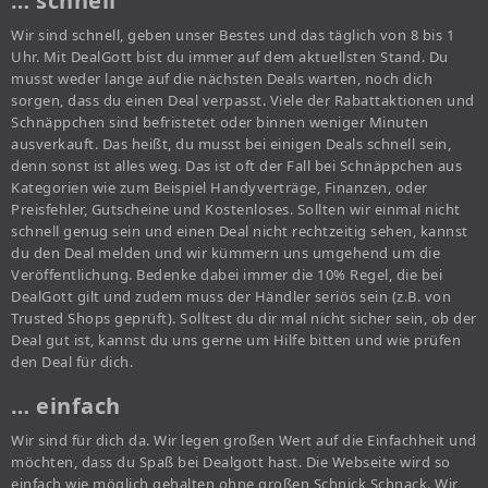
… schnell
Wir sind schnell, geben unser Bestes und das täglich von 8 bis 1
Uhr. Mit DealGott bist du immer auf dem aktuellsten Stand. Du
musst weder lange auf die nächsten Deals warten, noch dich
sorgen, dass du einen Deal verpasst. Viele der Rabattaktionen und
Schnäppchen sind befristetet oder binnen weniger Minuten
ausverkauft. Das heißt, du musst bei einigen Deals schnell sein,
denn sonst ist alles weg. Das ist oft der Fall bei Schnäppchen aus
Kategorien wie zum Beispiel Handyverträge, Finanzen, oder
Preisfehler, Gutscheine und Kostenloses. Sollten wir einmal nicht
schnell genug sein und einen Deal nicht rechtzeitig sehen, kannst
du den Deal melden und wir kümmern uns umgehend um die
Veröffentlichung. Bedenke dabei immer die 10% Regel, die bei
DealGott gilt und zudem muss der Händler seriös sein (z.B. von
Trusted Shops geprüft). Solltest du dir mal nicht sicher sein, ob der
Deal gut ist, kannst du uns gerne um Hilfe bitten und wie prüfen
den Deal für dich.
… einfach
Wir sind für dich da. Wir legen großen Wert auf die Einfachheit und
möchten, dass du Spaß bei Dealgott hast. Die Webseite wird so
einfach wie möglich gehalten ohne großen Schnick Schnack. Wir